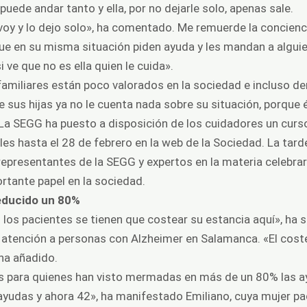
uede andar tanto y ella, por no dejarle solo, apenas sale.
oy y lo dejo solo», ha comentado. Me remuerde la concienci
e en su misma situación piden ayuda y les mandan a alguien
 ve que no es ella quien le cuida».
miliares están poco valorados en la sociedad e incluso dent
de sus hijas ya no le cuenta nada sobre su situación, porque
 La SEGG ha puesto a disposición de los cuidadores un curso 
s hasta el 28 de febrero en la web de la Sociedad. La tarde
 representantes de la SEGG y expertos en la materia celebr
rtante papel en la sociedad.
reducido un 80%
 los pacientes se tienen que costear su estancia aquí», ha
 atención a personas con Alzheimer en Salamanca. «El coste 
 ha añadido.
s para quienes han visto mermadas en más de un 80% las a
ayudas y ahora 42», ha manifestado Emiliano, cuya mujer p