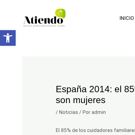
Facebook
Ir
Navegación
al
de
INICIO
contenido
entradas
Abrir barra de herramientas
España 2014: el 85
son mujeres
/
Noticias
/ Por
admin
El 85% de los cuidadores familiare