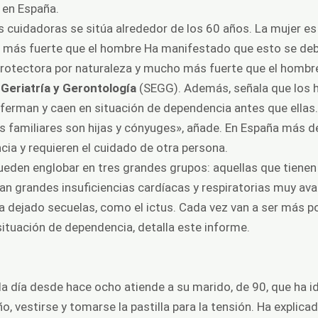
 en España.
 cuidadoras se sitúa alrededor de los 60 años. La mujer 
 más fuerte que el hombre Ha manifestado que esto se debe
otectora por naturaleza y mucho más fuerte que el hombre»
Geriatría y Gerontología
(SEGG). Además, señala que los 
enferman y caen en situación de dependencia antes que ellas
 familiares son hijas y cónyuges», añade. En España más 
ia y requieren el cuidado de otra persona.
eden englobar en tres grandes grupos: aquellas que tiene
an grandes insuficiencias cardíacas y respiratorias muy ava
a dejado secuelas, como el ictus. Cada vez van a ser más p
situación de dependencia, detalla este informe.
a día desde hace ocho atiende a su marido, de 90, que ha
ño, vestirse y tomarse la pastilla para la tensión. Ha explic