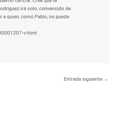
ierno central. Cree que la
Rodríguez irá solo, convencido de
er a quien, como Pablo, no puede
930001207-v.html
Entrada siguiente
→