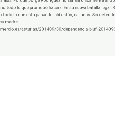
es así». Porque Jorge Rodríguez no señala únicamente al Gob
ho todo lo que prometió hacer». En su nueva batalla legal, 
n todo lo que está pasando, ahí están, calladas. Sin defend
Y su madre.
omercio.es/asturias/201409/30/dependencia-bluf-20140