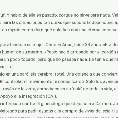
luf. Y hablo de ella en pasado, porque no sirve para nada. V
as para las situaciones tan duras que supone la dependencia
tan rápido como duro que dulcifica con una eterna sonrisa. 
 que atendió a su mujer, Carmen Arias, hace 34 años. «Era d
n humor de su marido. «Pablo nació atrapado por el cordón u
ba un poco tocado, pero que no pasaba nada. Le tenía que h
ciar…».
jo en una parálisis cerebral total. Una dolencia que convier
de controlar el movimiento ni comunicarse. Solo los avanc
ravés de la vista, como hace en su ‘cole’ de toda la vida, e
Apoyo a la Integración (CAI).
o interpuso contra el ginecólogo que dejó sola a Carmen, J
leiteado para pedir ayudas a la compra de vivienda, exigir la