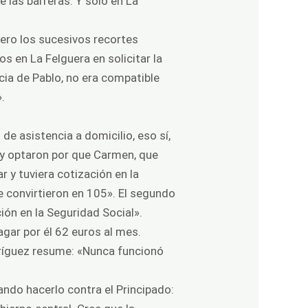
 las barreras. Y solo en La
pero los sucesivos recortes
s en La Felguera en solicitar la
cia de Pablo, no era compatible
.
de asistencia a domicilio, eso sí,
 y optaron por que Carmen, que
r y tuviera cotización en la
e convirtieron en 105». El segundo
ación en la Seguridad Social».
pagar por él 62 euros al mes.
ríguez resume: «Nunca funcionó
ando hacerlo contra el Principado: