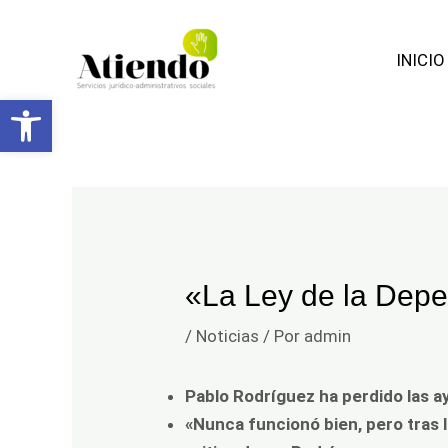
Facebook
Ir
Navegación
al
de
INICIO
contenido
entradas
Abrir barra de herramientas
«La Ley de la Depe
/
Noticias
/ Por
admin
Pablo Rodríguez ha perdido las ay
«Nunca funcionó bien, pero tras l