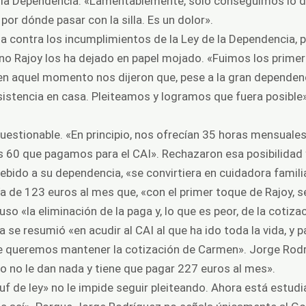
e la Dependencia. «Lamentablemente, solo conseguimos lo de
por dónde pasar con la silla. Es un dolor».
la contra los incumplimientos de la Ley de la Dependencia, 
no Rajoy los ha dejado en papel mojado. «Fuimos los primero
 en aquel momento nos dijeron que, pese a la gran dependen
asistencia en casa. Pleiteamos y logramos que fuera posible»
uestionable. «En principio, nos ofrecían 35 horas mensuales 
 60 que pagamos para el CAI». Rechazaron esa posibilidad
debido a su dependencia, «se convirtiera en cuidadora familia
ía de 123 euros al mes que, «con el primer toque de Rajoy, s
upuso «la eliminación de la paga y, lo que es peor, de la cotiz
a se resumió «en acudir al CAI al que ha ido toda la vida, y 
e queremos mantener la cotización de Carmen». Jorge Rod
hijo no le dan nada y tiene que pagar 227 euros al mes».
uf de ley» no le impide seguir pleiteando. Ahora está estudi