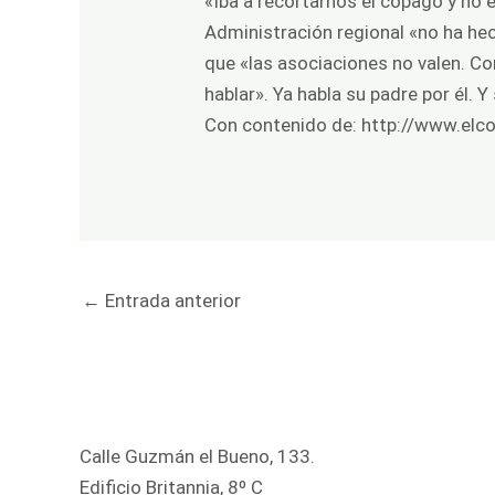
«Iba a recortarnos el copago y no 
Administración regional «no ha hec
que «las asociaciones no valen. Co
hablar». Ya habla su padre por él. 
Con contenido de:
http://www.elc
←
Entrada anterior
Calle Guzmán el Bueno, 133.
Edificio Britannia, 8º C