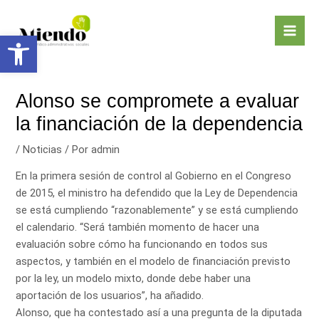
Ir
Navegación
Mai
al
de
Abrir barra de herramientas
Men
contenido
entradas
Alonso se compromete a evaluar
la financiación de la dependencia
/
Noticias
/ Por
admin
En la primera sesión de control al Gobierno en el Congreso
de 2015, el ministro ha defendido que la Ley de Dependencia
se está cumpliendo “razonablemente” y se está cumpliendo
el calendario. “Será también momento de hacer una
evaluación sobre cómo ha funcionando en todos sus
aspectos, y también en el modelo de financiación previsto
por la ley, un modelo mixto, donde debe haber una
aportación de los usuarios”, ha añadido.
Alonso, que ha contestado así a una pregunta de la diputada