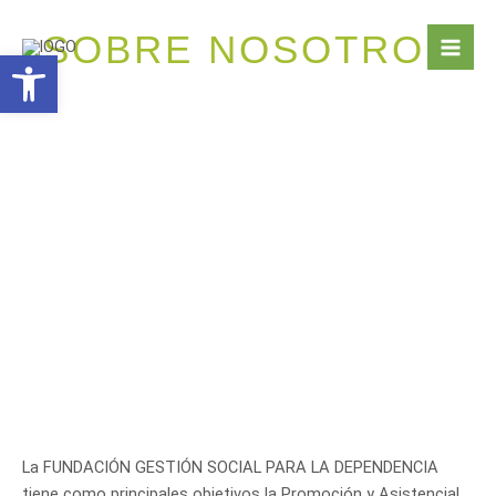
Ir
Mai
SOBRE NOSOTROS
al
Abrir barra de herramientas
Men
contenido
La FUNDACIÓN GESTIÓN SOCIAL PARA LA DEPENDENCIA
tiene como principales objetivos la Promoción y Asistencial