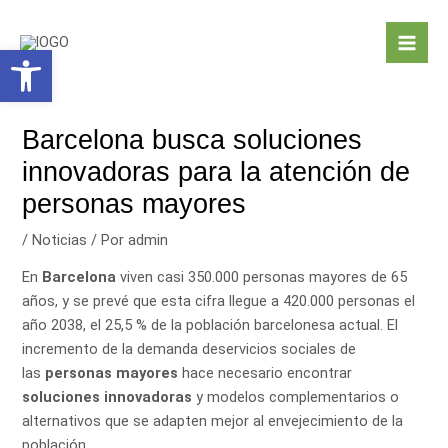
Ir
Navegación
Mai
al
de
Abrir barra de herramientas
Men
contenido
entradas
Barcelona busca soluciones
innovadoras para la atención de
personas mayores
/
Noticias
/ Por
admin
En
Barcelona
viven casi 350.000 personas mayores de 65
años, y se prevé que esta cifra llegue a
420.000 personas
el
año 2038, el 25,5 % de la población barcelonesa actual. El
incremento de la demanda de
servicios sociales
de
las
personas mayores
hace necesario encontrar
soluciones innovadoras
y modelos complementarios o
alternativos que se adapten mejor al envejecimiento de la
población.