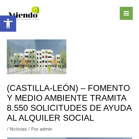
Ir
Navegación
Mai
al
de
Abrir barra de herramientas
Men
contenido
entradas
(CASTILLA-LEÓN) – FOMENTO
Y MEDIO AMBIENTE TRAMITA
8.550 SOLICITUDES DE AYUDA
AL ALQUILER SOCIAL
/
Noticias
/ Por
admin