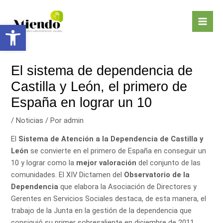
Ir
Navegación
Mai
al
de
Abrir barra de herramientas
Men
contenido
entradas
El sistema de dependencia de
Castilla y León, el primero de
España en lograr un 10
/
Noticias
/ Por
admin
El
Sistema de Atención a la Dependencia de Castilla y
León
se convierte en el primero de España en conseguir un
10 y lograr como la
mejor valoración
del conjunto de las
comunidades. El XIV Dictamen del
Observatorio de la
Dependencia
que elabora la Asociación de Directores y
Gerentes en Servicios Sociales destaca, de esta manera, el
trabajo de la Junta en la gestión de la dependencia que
consiguió su primer sobresaliente en diciembre de 2011.