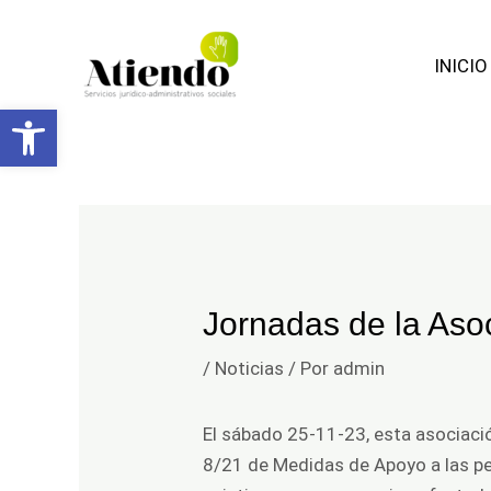
Facebook
Ir
Navegación
al
de
INICIO
contenido
entradas
Abrir barra de herramientas
Jornadas de la Asoc
/
Noticias
/ Por
admin
El sábado 25-11-23, esta asociació
8/21 de Medidas de Apoyo a las p