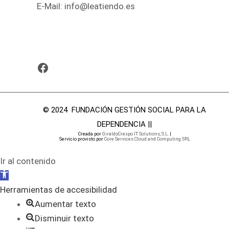
E-Mail:
info@leatiendo.es
© 2024 FUNDACIÓN GESTIÓN SOCIAL PARA LA
DEPENDENCIA ||
Creada por
GiraldoCrespo IT Solutions, S.L.
|
Servicio provisto por
Core Services Cloud and Computing SRL
Ir al contenido
Abrir
barra
Herramientas de accesibilidad
de
Aumentar texto
herramientas
Disminuir texto