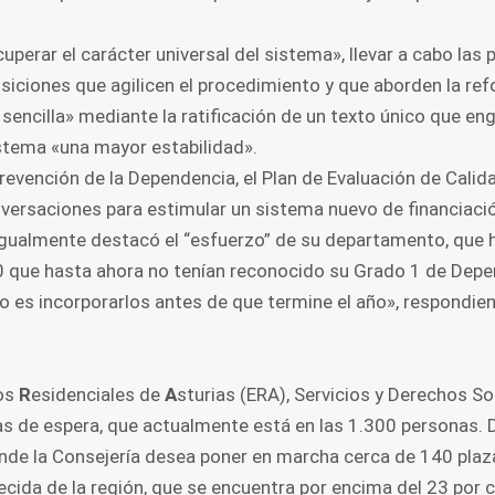
cuperar el carácter universal del sistema», llevar a cabo la
siciones que agilicen el procedimiento y que aborden la re
encilla» mediante la ratificación de un texto único que en
istema «una mayor estabilidad».
revención de la Dependencia, el Plan de Evaluación de Calid
nversaciones para estimular un sistema nuevo de financiac
 Igualmente destacó el “esfuerzo” de su departamento, que h
 que hasta ahora no tenían reconocido su Grado 1 de Dep
s incorporarlos antes de que termine el año», respondien
tos
R
esidenciales de
A
sturias (ERA), Servicios y Derechos So
stas de espera, que actualmente está en las 1.300 personas
onde la Consejería desea poner en marcha cerca de 140 plazas
jecida de la región, que se encuentra por encima del 23 por c