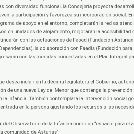
as con diversidad funcional, la Consejería proyecta desarr
en la participación y favorezca su incorporación social. En
grama de apoyo en el entorno, completarán la red asistenci
os en unidades de alojamiento, mejorarán la accesibilidad d
ontinuarán con las actuaciones de Fasad (Fundación Asturia
ependencias), la colaboración con Faedis (Fundación para 
resaran con las medidas concertadas en el Plan Integral p
ue desea incluir en la décima legislatura el Gobierno, auton
ación de una nueva Ley del Menor que contenga la prevención 
 la infancia. También contemplará la intervención social ge
 centrada en la persona ajustando los recursos a las necesi
del Observatorio de la Infancia como un “espacio para el an
n la comunidad de Asturias”