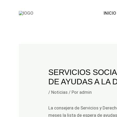
Facebook
Ir
Navegación
INICIO
al
de
contenido
entradas
SERVICIOS SOCIA
DE AYUDAS A LA D
/
Noticias
/ Por
admin
La consejera de Servicios y Derech
meses la lista de espera de ayudas