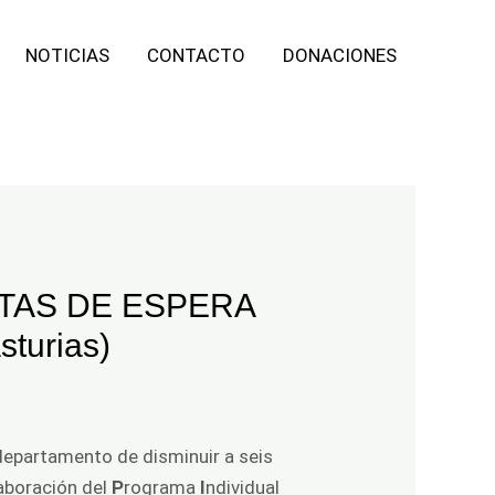
NOTICIAS
CONTACTO
DONACIONES
STAS DE ESPERA
turias)
 departamento de disminuir a seis
laboración del
P
rograma
I
ndividual