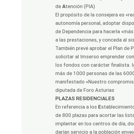
de
A
tención (PIA)
El propósito de la consejera es «re
autonomía personal, adoptar dispo
de Dependencia para hacerla «más s
a las prestaciones, y conceda al s
También prevé aprobar el Plan de P
solicitar al Imserso emprender co
los fondos con carácter finalista.
más de 1000 personas de las 6000
manifestado «Nuestro compromiso e
diputada de Foro Asturias
PLAZAS RESIDENCIALES
En referencia a los
E
stablecimien
de 800 plazas para acortar las li
implantar en los centros de día, d
darían servicio a la población enve