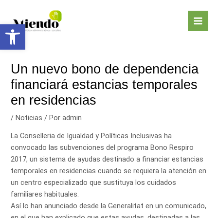
Ir
Navegación
Mai
al
de
Abrir barra de herramientas
Men
contenido
entradas
Un nuevo bono de dependencia
financiará estancias temporales
en residencias
/
Noticias
/ Por
admin
La Conselleria de Igualdad y Políticas Inclusivas ha
convocado las subvenciones del programa Bono Respiro
2017, un sistema de ayudas destinado a financiar estancias
temporales en residencias cuando se requiera la atención en
un centro especializado que sustituya los cuidados
familiares habituales.
Así lo han anunciado desde la Generalitat en un comunicado,
en el que han explicado que estas ayudas, destinadas a las