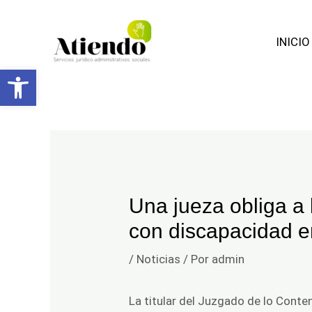
Facebook
Ir
Navegación
al
de
INICIO
contenido
entradas
Abrir barra de herramientas
Una jueza obliga a
con discapacidad en
/
Noticias
/ Por
admin
La titular del Juzgado de lo Cont