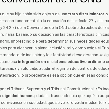
n que su hija había sido objeto de una
trato discriminatorio
derecho fundamental a la educación del artículo 27 y el inc
 y 24.2 a) de la Convención de la
ONU
sobre derechos de las
rdinaria, basando su decisión en las características clínicas 
dinario, imprescindible para determinar sus necesidades edu
es para alcanzar la plena inclusión, tal y como exige el
Tri
e mandato de inclusión y la efectividad d ese derecho «exi
rocure esa
integración en el sistema educativo ordinario
co
nteresada y sólo cabe acudir al régimen de centros de educac
tegración, lo procedente es esa opción que en esas condicio
 por el Tribunal Supremo y el Tribunal Constitucional: «Es in
la dignidad humana
, dada la trascendencia que aquélla adqui
a convivencia en sociedad, que se ve reforzada mediante la