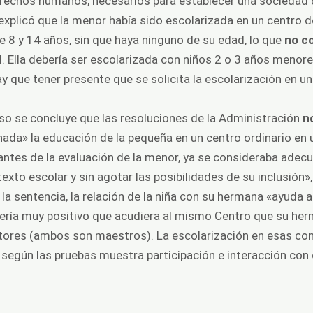
derechos humanos, necesarios para establecer una sociedad
 explicó que la menor había sido escolarizada en un centro 
 8 y 14 años, sin que haya ninguno de su edad, lo que
no co
ial. Ella debería ser escolarizada con niños 2 o 3 años menor
y que tener presente que se solicita la escolarización en 
so se concluye que las resoluciones de la Administración
n
ada» la educación de la pequeña en un centro ordinario en 
ntes de la evaluación de la menor, ya se consideraba adecu
texto escolar y sin agotar las posibilidades de su inclusión»
 la sentencia, la relación de la niña con su hermana «ayuda 
o sería muy positivo que acudiera al mismo Centro que su h
ores (ambos son maestros). La escolarización en esas co
según las pruebas muestra participación e interacción con 