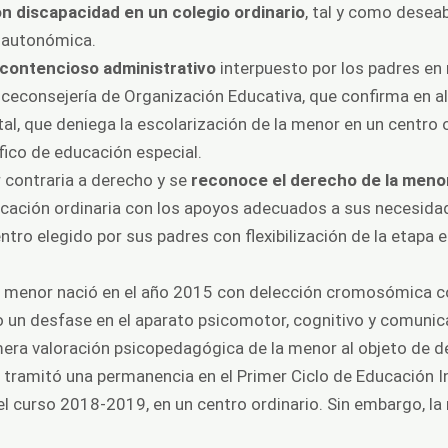
on discapacidad en un colegio ordinario
, tal y como desea
n autonómica.
contencioso administrativo
interpuesto por los padres en
Viceconsejería de Organización Educativa, que confirma en al
ital, que deniega la escolarización de la menor en un centro
fico de educación especial.
r contraria a derecho y se
reconoce el derecho de la menor
ucación ordinaria con los apoyos adecuados a sus necesidad
entro elegido por sus padres con flexibilización de la etapa
 la menor nació en el año 2015 con delección cromosómica
o un desfase en el aparato psicomotor, cognitivo y comunica
mera valoración psicopedagógica de la menor al objeto de 
tramitó una permanencia en el Primer Ciclo de Educación Inf
 el curso 2018-2019, en un centro ordinario. Sin embargo, l