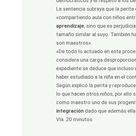
democráticos y el respeto a los 
La sentencia subraya que la perita
«compartiendo aula con niños entre
aprendizaje
, sino que es perjudic
tamaño similar al suyo. También ha
son maestros».
«De todo lo actuado en este proce
considera una carga desproporcion
expediente se deduce que incluso a
haber estudiado a la niña en el con
Según explicó la perita y reproduce
lo que hacen otros niños, por ell
como maestro uno de sus progenit
integración
dado que además ella 
Vía:
20 minutos