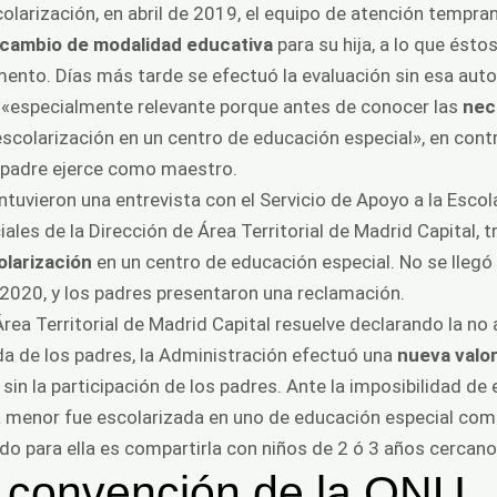
larización, en abril de 2019, el equipo de atención tempran
 cambio de modalidad educativa
para su hija, a lo que ésto
ento. Días más tarde se efectuó la evaluación sin esa auto
«especialmente relevante porque antes de conocer las
nec
escolarización en un centro de educación especial», en cont
l padre ejerce como maestro.
tuvieron una entrevista con el Servicio de Apoyo a la Esco
es de la Dirección de Área Territorial de Madrid Capital, tr
olarización
en un centro de educación especial. No se llegó 
/2020, y los padres presentaron una reclamación.
l Área Territorial de Madrid Capital resuelve declarando la n
ada de los padres, la Administración efectuó una
nueva valor
in la participación de los padres. Ante la imposibilidad de e
a menor fue escolarizada en uno de educación especial comp
do para ella es compartirla con niños de 2 ó 3 años cercano
y convención de la ONU