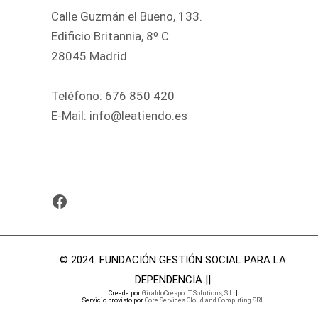
Calle Guzmán el Bueno, 133.
Edificio Britannia, 8º C
28045 Madrid
Teléfono:
676 850 420
E-Mail:
info@leatiendo.es
© 2024 FUNDACIÓN GESTIÓN SOCIAL PARA LA
DEPENDENCIA ||
Creada por
GiraldoCrespo IT Solutions, S.L.
|
Servicio provisto por
Core Services Cloud and Computing SRL