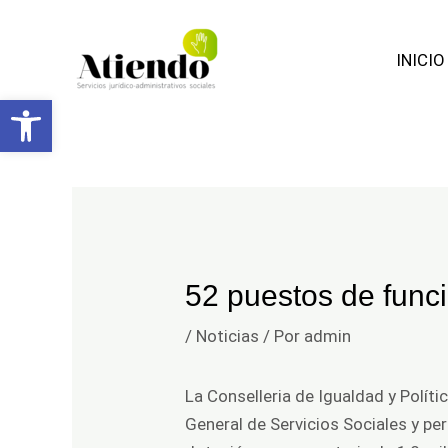
Facebook
Ir
Navegación
al
de
INICIO
contenido
entradas
Abrir barra de herramientas
52 puestos de func
/
Noticias
/ Por
admin
La Conselleria de Igualdad y Políti
General de Servicios Sociales y pe