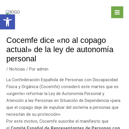
Ir
Navegación
Mai
al
de
Abrir barra de herramientas
Men
contenido
entradas
Cocemfe dice «no al copago
actual» de la ley de autonomía
personal
/
Noticias
/ Por
admin
La Confederación Española de Personas con Discapacidad
Física y Orgánica (Cocemfe) consideró este martes que es
«urgente» reformar la Ley de Autonomía Personal y
Atención a las Personas en Situación de Dependencia «para
que el copago deje de expulsar del sistema a personas que
necesitan de su protección».
Por este motivo, Cocemfe suscribe el manifiesto que
el
Comité Español de Representantes de Personas con