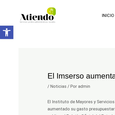
Facebook
Ir
Navegación
al
de
INICIO
contenido
entradas
Abrir barra de herramientas
El Imserso aumenta
/
Noticias
/ Por
admin
El Instituto de Mayores y Servicio
aumentado su gasto presupuestario