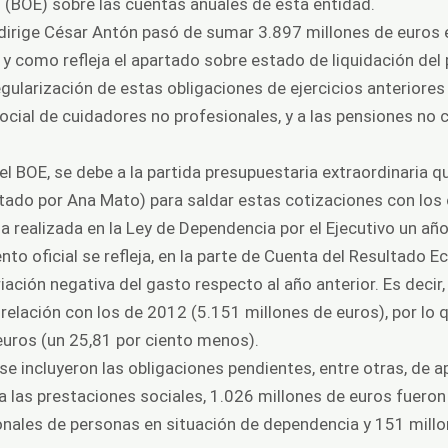
do (BOE) sobre las cuentas anuales de esta entidad.
dirige César Antón pasó de sumar 3.897 millones de euros 
 y como refleja el apartado sobre estado de liquidación de
gularización de estas obligaciones de ejercicios anteriore
ocial de cuidadores no profesionales, y a las pensiones no 
el BOE, se debe a la partida presupuestaria extraordinaria q
ado por Ana Mato) para saldar estas cotizaciones con los 
a realizada en la Ley de Dependencia por el Ejecutivo un añ
to oficial se refleja, en la parte de Cuenta del Resultado E
iación negativa del gasto respecto al año anterior. Es deci
relación con los de 2012 (5.151 millones de euros), por lo 
euros (un 25,81 por ciento menos).
 incluyeron las obligaciones pendientes, entre otras, de apl
a a las prestaciones sociales, 1.026 millones de euros fuero
onales de personas en situación de dependencia y 151 millo